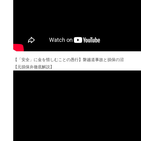
【「安全」に金を惜しむことの愚行】磐越道事故と損保の沼
【元損保弁徹底解説】