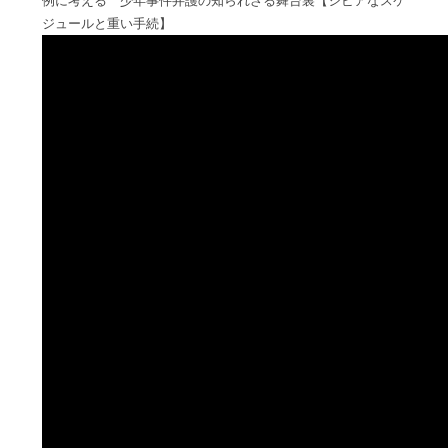
例に考える 少年事件弁護の知られざる舞台裏【シビアなスケ
ジュールと重い手続】