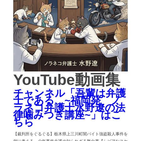
YouTube動画集
チャンネル「吾輩は弁護
士である ~福岡発 ノ
ラネコ弁護士水野遼の法
律噛みつき講座~」はこ
ちら
【裁判所をぐるぐる】栃木県上三川町闇バイト強盗殺人事件を