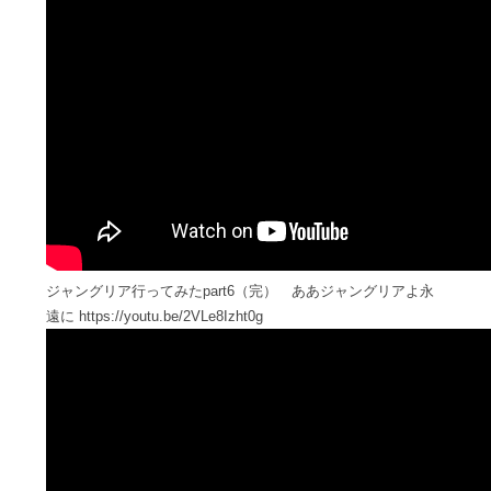
ジャングリア行ってみたpart6（完） ああジャングリアよ永
遠に https://youtu.be/2VLe8Izht0g