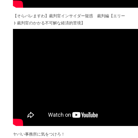
【そらバレますわ】裁判官インサイダー疑惑 裁判編【エリー
ト裁判官のかかる不可解な経済的苦境】
ヤバい事務所に気をつけろ！