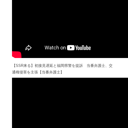
【SSR来る】初接見遅延と福岡県警を提訴 当番弁護士、交
通権侵害を主張【当番弁護士】